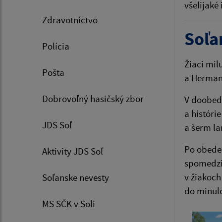
všelijaké
Zdravotníctvo
Soľa
Polícia
Žiaci mil
Pošta
a Hermano
Dobrovoľný hasičský zbor
V doobedň
a históri
JDS Soľ
a šerm la
Po obede 
Aktivity JDS Soľ
spomedzi 
v žiakoch
Soľanske nevesty
do minulo
MS SČK v Soli