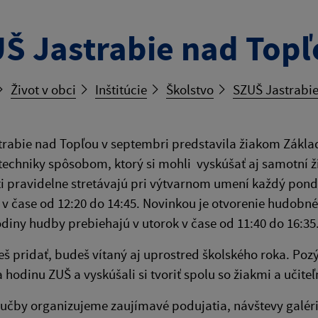
Š Jastrabie nad Topľ
Život v obci
Inštitúcie
Školstvo
SZUŠ Jastrabi
rabie nad Topľou v septembri predstavila žiakom Základn
techniky spôsobom, ktorý si mohli vyskúšať aj samotní ž
ti pravidelne stretávajú pri výtvarnom umení každý ponde
v čase od 12:20 do 14:45. Novinkou je otvorenie hudobn
odiny hudby prebiehajú v utorok v čase od 11:40 do 16:35
eš pridať, budeš vítaný aj uprostred školského roka. Pozý
a hodinu ZUŠ a vyskúšali si tvoriť spolu so žiakmi a učiteľ
čby organizujeme zaujímavé podujatia, návštevy galérií,