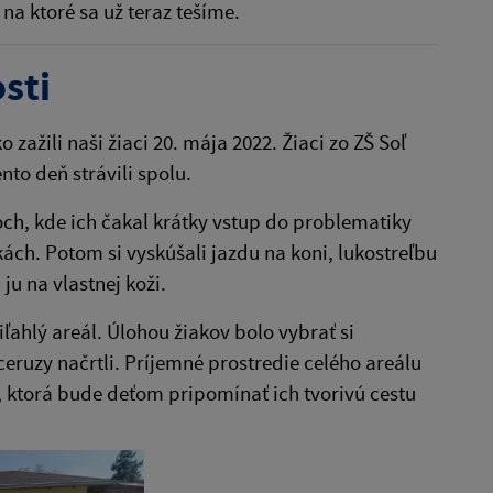
na ktoré sa už teraz tešíme.
sti
zažili naši žiaci 20. mája 2022. Žiaci zo ZŠ Soľ
to deň strávili spolu.
ch, kde ich čakal krátky vstup do problematiky
skách. Potom si vyskúšali jazdu na koni, lukostreľbu
ju na vlastnej koži.
ľahlý areál. Úlohou žiakov bolo vybrať si
eruzy načrtli. Príjemné prostredie celého areálu
, ktorá bude deťom pripomínať ich tvorivú cestu