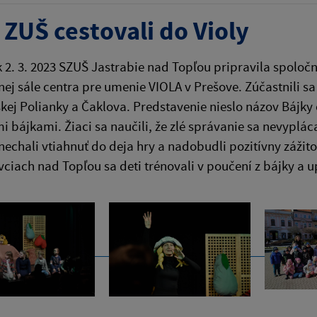
i ZUŠ cestovali do Violy
k 2. 3. 2023 SZUŠ Jastrabie nad Topľou pripravila spoloč
nej sále centra pre umenie VIOLA v Prešove. Zúčastnili sa
kej Polianky a Čaklova. Predstavenie nieslo názov Bájky
 bájkami. Žiaci sa naučili, že zlé správanie sa nevyplác
 nechali vtiahnuť do deja hry a nadobudli pozitívny záž
ciach nad Topľou sa deti trénovali v poučení z bájky a u