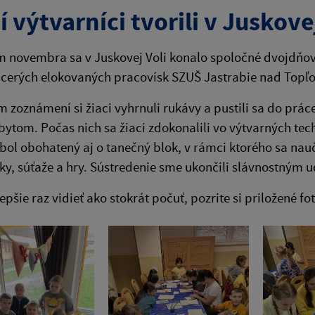
 výtvarníci tvorili v Juskove
 novembra sa v Juskovej Voli konalo spoločné dvojdňové 
iacerých elokovaných pracovísk SZUŠ Jastrabie nad Topľou
 zoznámení si žiaci vyhrnuli rukávy a pustili sa do práce
ytom. Počas nich sa žiaci zdokonalili vo výtvarných tech
ol obohatený aj o tanečný blok, v rámci ktorého sa nauč
y, súťaže a hry. Sústredenie sme ukončili slávnostným 
epšie raz vidieť ako stokrát počuť, pozrite si priložené fo