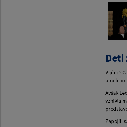
Deti
V júni 20
umelcom 
Avšak Leo
vznikla m
predstave
Zapojili 