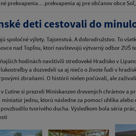
 iné prekvapenia… prekvapenia aj pre občanov obce Soľ, 
nské deti cestovali do minulo
ujú spoločné výlety. Tajomstvá. A dobrodružstvo. To všetko 
vce nad Topľou, ktorí navštevujú výtvarný odbor ZUŠ ten
ajších hodinách navštívili stredoveké Hradisko v Lipano
e lukostreľby a dozvedeli sa aj niečo o živote ľudí v hradi
rpovými zbraňami. O histórii nielen počúvali, ale zažívali 
v Ľutine si prezreli Miniskanzen drevených chrámov a pri
miniatúr jednu, ktorú následne za pomoci uhlíka alebo c
 povzbudilo tvorivého ducha. Výsledkom bola séria prác
sti