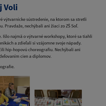
j Voli
výtvarnícke sústredenie, na ktorom sa stretli
. Pravdaže, nechýbali ani žiaci zo ZŠ Soľ.
. Išlo najmä o výtvarné workshopy, ktoré sa tiahli
nikách a zdieľali si vzájomne svoje nápady.
ili hip-hopovú choreografiu. Nechýbali ani
udeľovaním cien a diplomov.
tografie.