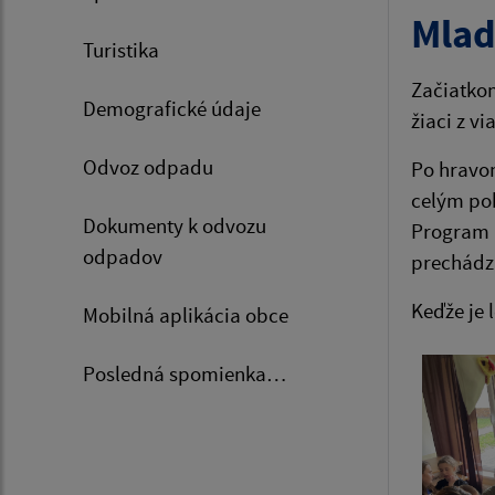
Mladí
Turistika
Začiatkom
Demografické údaje
žiaci z v
Odvoz odpadu
Po hravom
celým pob
Dokumenty k odvozu
Program b
odpadov
prechádzk
Keďže je l
Mobilná aplikácia obce
Posledná spomienka…