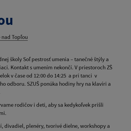
ou
e nad Topľou
ej školy Soľ pestrosť umenia – tanečné štýly a
iaci. Kontakt s umením nekončí. V priestoroch ZŠ
lok v čase od 12:00 do 14:25 a pri tanci v
ého odboru. SZUŠ ponúka hodiny hry na klavíri a
.
vame rodičov i deti, aby sa kedykoľvek prišli
mi.
 divadiel, plenéry, tvorivé dielne, workshopy a