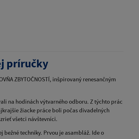
ej príručky
 ÚSCHOVŇA ZBYTOČNOSTÍ, inšpirovaný renesančným
ovali na hodinách výtvarného odboru. Z týchto prác
ajkrajšie žiacke práce boli počas divadelných
rieť všetci návštevníci.
nej bežné techniky. Prvou je asambláž. Ide o