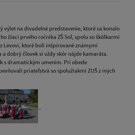
ný výlet na divadelné predstavenie, ktoré sa konalo
 ho žiaci prvého ročníka ZŠ Soľ, spolu so škôlkarmi
 o Levovi, ktoré boli inšpirované známymi
a a dobrý človek si vždy skôr nájde kamaráta.
itok s dramatickým umením. Pri obede
pevňovali priateľstvá so spolužiakmi ZUŠ z iných