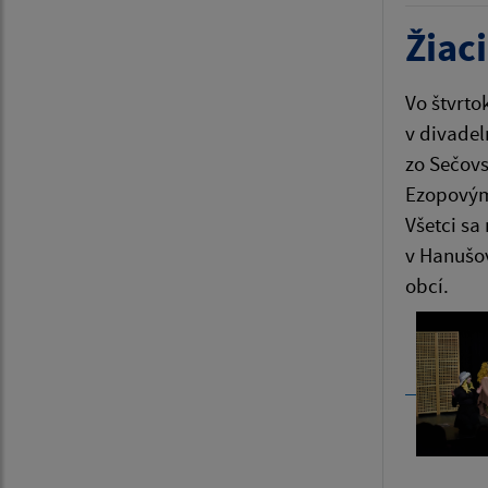
Žiac
Vo štvrto
v divadel
zo Sečovs
Ezopovými
Všetci sa
v Hanušov
obcí.