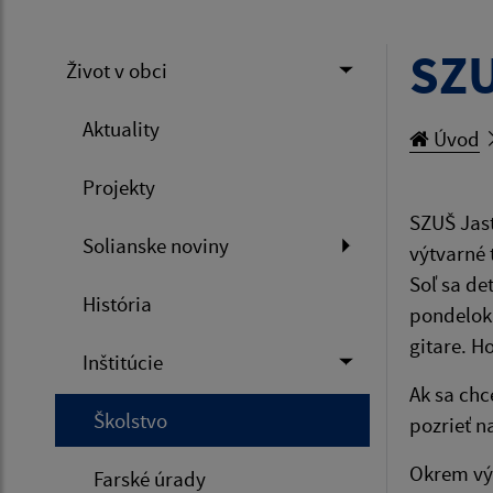
SZU
Život v obci
Aktuality
Úvod
Projekty
SZUŠ Jast
Solianske noviny
výtvarné 
Soľ sa de
História
pondelok 
gitare. H
Inštitúcie
Ak sa chc
Školstvo
pozrieť n
Okrem výu
Farské úrady