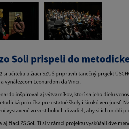
 zo Soli prispeli do metodick
22 si učitelia a žiaci SZUŠ pripravili tanečný projekt
a vynálezcom Leonardom da Vinci.
nardo inšpiroval aj výtvarníkov, ktorí sa jeho dielu ven
etodická príručka pre ostatné školy i širokú verejnosť. N
ní vystavené vo vestibuloch divadiel, aby si ich mohli poz
sa aj žiaci ZŠ Soľ. Tí si v rámci projektu vyskúšali dve me