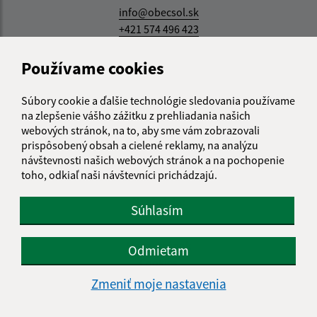
info@obecsol.sk
+421 574 496 423
IČO: 00332861
Používame cookies
Súbory cookie a ďalšie technológie sledovania používame
Informácie o stránke:
na zlepšenie vášho zážitku z prehliadania našich
webových stránok, na to, aby sme vám zobrazovali
Vyhlásenie o prístupnosti
prispôsobený obsah a cielené reklamy, na analýzu
Autorské práva
návštevnosti našich webových stránok a na pochopenie
toho, odkiaľ naši návštevníci prichádzajú.
Ochrana osobných údajov
Navigácia:
Súhlasím
Vytlačiť aktuálnu stránku
Mapa stránok
Odmietam
Cookies
Zmeniť moje nastavenia
Rýchle odkazy:
Obecný úrad