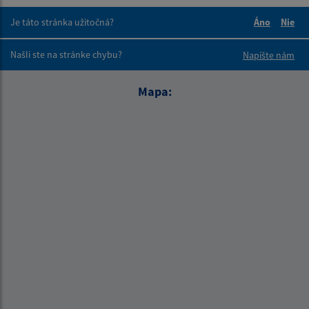
Je táto stránka užitočná?
Áno
Nie
Boli tieto 
Boli 
Našli ste na stránke chybu?
Napíšte nám
Mapa: