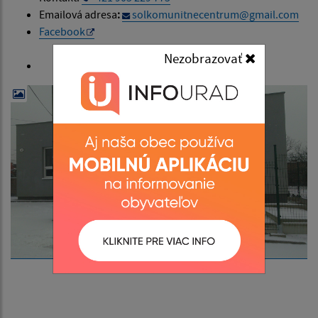
Emailová adresa
:
solkomunitnecentrum@gmail.com
Facebook
Nezobrazovať