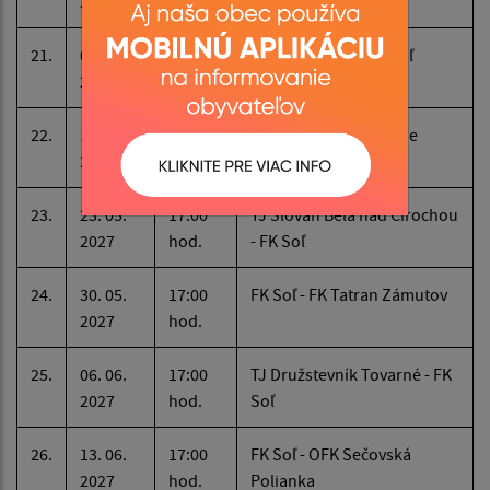
2027
hod.
21.
09. 05.
16:30
OFK Hencovce - FK Soľ
2027
hod.
22.
16. 05.
17:00
FK Soľ - FK Ptava Ptičie
2027
hod.
23.
23. 05.
17:00
TJ Slovan Belá nad Cirochou
2027
hod.
- FK Soľ
24.
30. 05.
17:00
FK Soľ - FK Tatran Zámutov
2027
hod.
25.
06. 06.
17:00
TJ Družstevník Tovarné - FK
2027
hod.
Soľ
26.
13. 06.
17:00
FK Soľ - OFK Sečovská
2027
hod.
Polianka