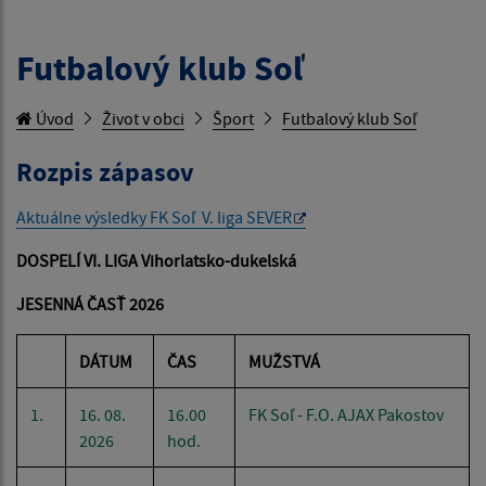
Futbalový klub Soľ
Úvod
Život v obci
Šport
Futbalový klub Soľ
Rozpis zápasov
Aktuálne výsledky FK Soľ V. liga SEVER
DOSPELÍ VI. LIGA Vihorlatsko-dukelská
JESENNÁ ČASŤ 2026
DÁTUM
ČAS
MUŽSTVÁ
1.
16. 08.
16.00
FK Soľ - F.O. AJAX Pakostov
2026
hod.