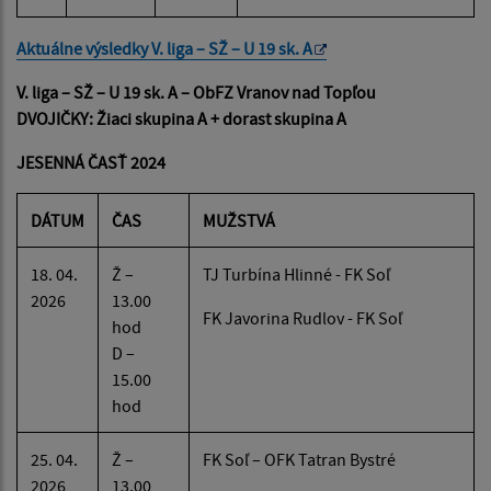
Aktuálne výsledky V. liga – SŽ – U 19 sk. A
V. liga – SŽ – U 19 sk. A – ObFZ Vranov nad Topľou
DVOJIČKY: Žiaci skupina A + dorast skupina A
JESENNÁ ČASŤ 2024
DÁTUM
ČAS
MUŽSTVÁ
18. 04.
Ž –
TJ Turbína Hlinné - FK Soľ
2026
13.00
FK Javorina Rudlov - FK Soľ
hod
D –
15.00
hod
25. 04.
Ž –
FK Soľ – OFK Tatran Bystré
2026
13.00