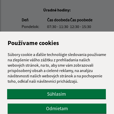
Úradné hodiny:
Deň
Čas doobeda
Čas poobede
Pondelok:
07:30 - 11:30
12:30 - 15:30
Utorok:
07:30 - 11:30
12:30 - 15:30
Streda:
07:30 - 11:30
12:30 - 17:00
Používame cookies
Štvrtok:
nestránkový deň
Piatok:
07:30 - 11:30
12:30 - 14:00
Súbory cookie a ďalšie technológie sledovania používame
na zlepšenie vášho zážitku z prehliadania našich
Obedňajšia prestávka:
11:30 - 12:30
webových stránok, na to, aby sme vám zobrazovali
prispôsobený obsah a cielené reklamy, na analýzu
návštevnosti našich webových stránok a na pochopenie
Kontakt:
toho, odkiaľ naši návštevníci prichádzajú.
Obecný úrad Obec Soľ
Súhlasím
Soľ 161
094 35 Soľ
Odmietam
info@obecsol.sk