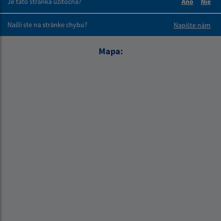
Je táto stránka užitočná?
Áno
Nie
Boli tieto 
Boli 
Našli ste na stránke chybu?
Napíšte nám
Mapa: