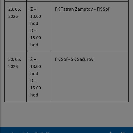
23. 05.
Ž –
FK Tatran Zámutov – FK Soľ
2026
13.00
hod
D –
15.00
hod
30. 05.
Ž –
FK Soľ - ŠK Sačurov
2026
13.00
hod
D –
15.00
hod