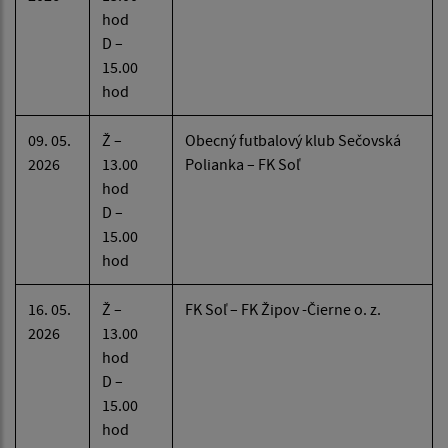
hod
D –
15.00
hod
09. 05.
Ž –
Obecný futbalový klub Sečovská
2026
13.00
Polianka – FK Soľ
hod
D –
15.00
hod
16. 05.
Ž –
FK Soľ – FK Žipov -Čierne o. z.
2026
13.00
hod
D –
15.00
hod