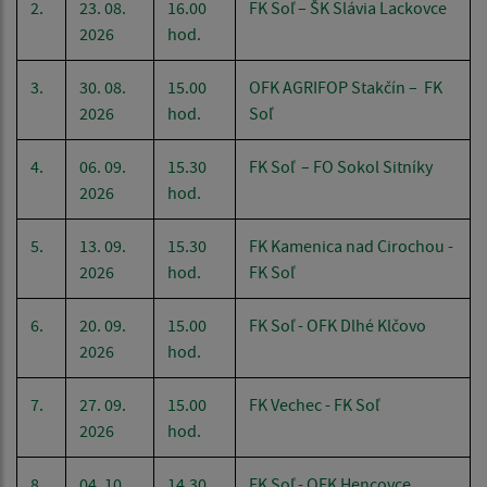
2.
23. 08.
16.00
FK Soľ – ŠK Slávia Lackovce
2026
hod.
3.
30. 08.
15.00
OFK AGRIFOP Stakčín – FK
2026
hod.
Soľ
4.
06. 09.
15.30
FK Soľ – FO Sokol Sitníky
2026
hod.
5.
13. 09.
15.30
FK Kamenica nad Cirochou -
2026
hod.
FK Soľ
6.
20. 09.
15.00
FK Soľ - OFK Dlhé Klčovo
2026
hod.
7.
27. 09.
15.00
FK Vechec - FK Soľ
2026
hod.
8.
04. 10.
14.30
FK Soľ - OFK Hencovce