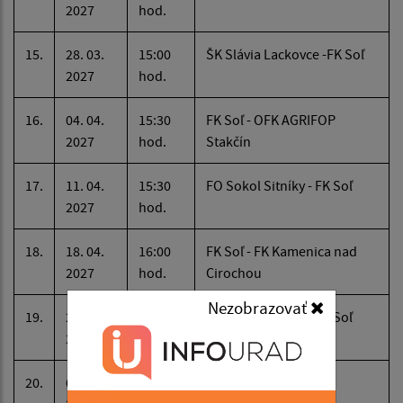
2027
hod.
15.
28. 03.
15:00
ŠK Slávia Lackovce -FK Soľ
2027
hod.
16.
04. 04.
15:30
FK Soľ - OFK AGRIFOP
2027
hod.
Stakčín
17.
11. 04.
15:30
FO Sokol Sitníky - FK Soľ
2027
hod.
18.
18. 04.
16:00
FK Soľ - FK Kamenica nad
2027
hod.
Cirochou
Nezobrazovať
19.
25. 04.
16:00
OFK Dlhé Klčovo - FK Soľ
2027
hod.
20.
02. 05.
16:30
FK Soľ - FK Vechec