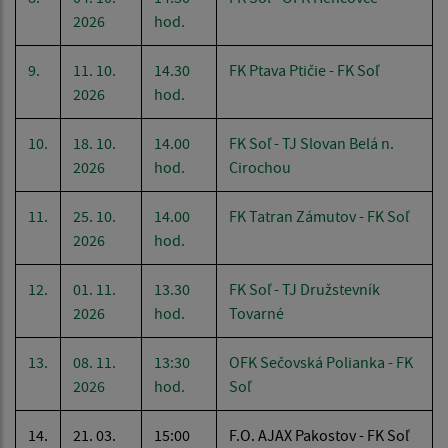
2026
hod.
9.
11. 10.
14.30
FK Ptava Ptičie - FK Soľ
2026
hod.
10.
18. 10.
14.00
FK Soľ - TJ Slovan Belá n.
2026
hod.
Cirochou
11.
25. 10.
14.00
FK Tatran Zámutov - FK Soľ
2026
hod.
12.
01. 11.
13.30
FK Soľ - TJ Družstevník
2026
hod.
Tovarné
13.
08. 11.
13:30
OFK Sečovská Polianka - FK
2026
hod.
Soľ
14.
21. 03.
15:00
F.O. AJAX Pakostov - FK Soľ