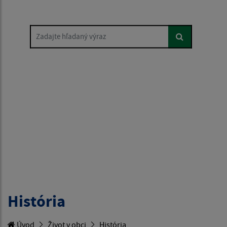
Zadajte hľadaný výraz
História
Úvod
Život v obci
História