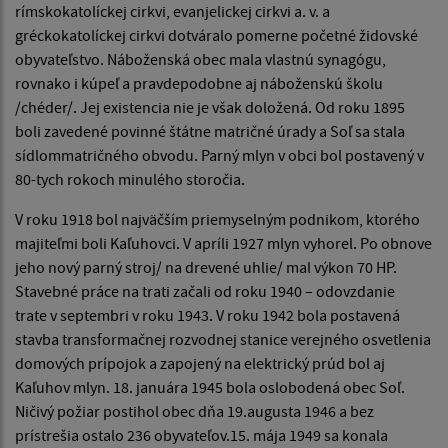
rímskokatolíckej cirkvi, evanjelickej cirkvi a. v. a
gréckokatolíckej cirkvi dotváralo pomerne početné židovské
obyvateľstvo. Náboženská obec mala vlastnú synagógu,
rovnako i kúpeľ a pravdepodobne aj náboženskú školu
/chéder/. Jej existencia nie je však doložená. Od roku 1895
boli zavedené povinné štátne matričné úrady a Soľ sa stala
sídlommatričného obvodu. Parný mlyn v obci bol postavený v
80-tych rokoch minulého storočia.
V roku 1918 bol najväčším priemyselným podnikom, ktorého
majiteľmi boli Kaľuhovci. V apríli 1927 mlyn vyhorel. Po obnove
jeho nový parný stroj/ na drevené uhlie/ mal výkon 70 HP.
Stavebné práce na trati začali od roku 1940 – odovzdanie
trate v septembri v roku 1943. V roku 1942 bola postavená
stavba transformačnej rozvodnej stanice verejného osvetlenia
domových prípojok a zapojený na elektrický prúd bol aj
Kaľuhov mlyn. 18. januára 1945 bola oslobodená obec Soľ.
Ničivý požiar postihol obec dňa 19.augusta 1946 a bez
prístrešia ostalo 236 obyvateľov.15. mája 1949 sa konala