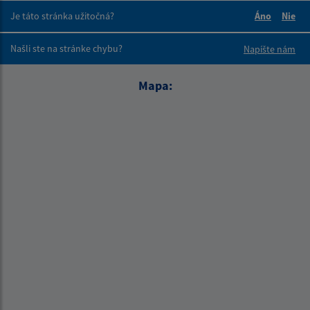
Je táto stránka užitočná?
Áno
Nie
Boli tieto 
Boli 
Našli ste na stránke chybu?
Napíšte nám
Mapa: