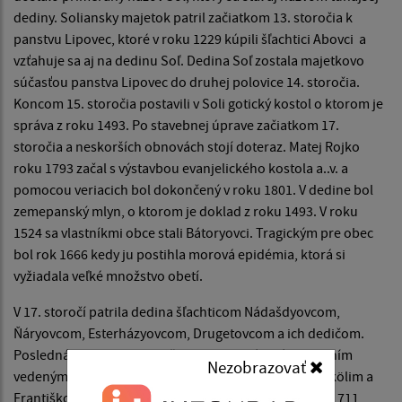
dediny. Soliansky majetok patril začiatkom 13. storočia k
panstvu Lipovec, ktoré v roku 1229 kúpili šľachtici Abovci a
vzťahuje sa aj na dedinu Soľ. Dedina Soľ zostala majetkovo
súčasťou panstva Lipovec do druhej polovice 14. storočia.
Koncom 15. storočia postavili v Soli gotický kostol o ktorom je
správa z roku 1493. Po stavebnej úprave začiatkom 17.
storočia a neskorších obnovách stojí doteraz. Matej Rojko
roku 1793 začal s výstavbou evanjelického kostola a..v. a
pomocou veriacich bol dokončený v roku 1801. V dedine bol
zemepanský mlyn, o ktorom je doklad z roku 1493. V roku
1524 sa vlastníkmi obce stali Bátoryovci. Tragickým pre obec
bol rok 1666 kedy ju postihla morová epidémia, ktorá si
vyžiadala veľké množstvo obetí.
V 17. storočí patrila dedina šľachticom Nádašdyovcom,
Ňáryovcom, Esterházyovcom, Drugetovcom a ich dedičom.
Posledná tretina 17. storočia bola zachvátená povstaním
Nezobrazovať
vedeným východoslovenskými rodákmi Imrichom Tökölim a
Františkom II.Rákóczim.Povstanie sa skončilo v roku 1711