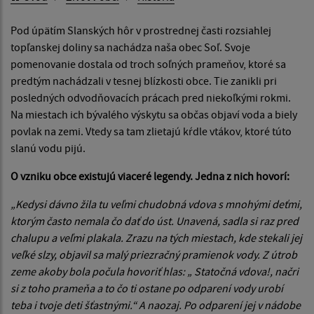
Pod úpätím Slanských hôr v prostrednej časti rozsiahlej
topľanskej doliny sa nachádza naša obec Soľ. Svoje
pomenovanie dostala od troch soľných prameňov, ktoré sa
predtým nachádzali v tesnej blízkosti obce. Tie zanikli pri
posledných odvodňovacích prácach pred niekoľkými rokmi.
Na miestach ich bývalého výskytu sa občas objaví voda a biely
povlak na zemi. Vtedy sa tam zlietajú kŕdle vtákov, ktoré túto
slanú vodu pijú.
O vzniku obce existujú viaceré legendy.
Jedna z nich hovorí:
„Kedysi dávno žila tu veľmi chudobná vdova s mnohými deťmi,
ktorým často nemala čo dať do úst. Unavená, sadla si raz pred
chalupu a veľmi plakala. Zrazu na tých miestach, kde stekali jej
veľké slzy, objavil sa malý priezračný pramienok vody. Z útrob
zeme akoby bola počula hovoriť hlas: „ Statočná vdova!, načri
si z toho prameňa a to čo ti ostane po odparení vody urobí
teba i tvoje deti šťastnými.“ A naozaj. Po odparení jej v nádobe