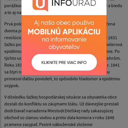
porážkou a tak krajine priniesli to čo každá vojna hlad a biedu
a to aj našej obci.
Prvá polovica 19. storočia v dejinách Európy je ohraničená
dvoma prelomovými udalosťami Veľkou francúzkou
revolúciou r. 1789 a revolučným rokom 1848/49. V lete 1831
ťažko poznamenali obec dve tragické udalosti: prvá cholerová
epidémia a vzápätí východoslovenské roľnícke povstanie. Po
týchto udalostiach obec postihlo niekoľko živelných pohrôm.
Roku 1839 zničila úrodu víchrica a za ňou ľadovec. Od r. 1841
sa štyri roky po sebe vyliala Topľa a rok pred revolúciou
priniesol ďalšiu povodeň, to spôsobilo hladomor a epidémiu
osýpok.
V dôsledku ťažkej hospodárskej situácie sa obyvatelia obce
dostali do konfliktu so záujmami štátu. Už dávnejšie prestali
dodržiavať nariadenia Miestodržiteľskej rady zakazujúcej
obchod so slanou vodou a preto dala komora v roku 1848
pramene zasypať. Pestré náboženské zloženie