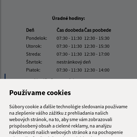
Úradné hodiny:
Deň
Čas doobeda
Čas poobede
Pondelok:
07:30 - 11:30
12:30 - 15:30
Utorok:
07:30 - 11:30
12:30 - 15:30
Streda:
07:30 - 11:30
12:30 - 17:00
Štvrtok:
nestránkový deň
Piatok:
07:30 - 11:30
12:30 - 14:00
Obedňajšia prestávka:
11:30 - 12:30
Používame cookies
Kontakt:
Súbory cookie a ďalšie technológie sledovania používame
Obecný úrad Obec Soľ
na zlepšenie vášho zážitku z prehliadania našich
webových stránok, na to, aby sme vám zobrazovali
Soľ 161
prispôsobený obsah a cielené reklamy, na analýzu
094 35 Soľ
návštevnosti našich webových stránok a na pochopenie