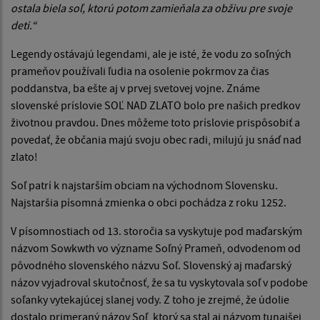
ostala biela soľ, ktorú potom zamieňala za obživu pre svoje
deti.“
Legendy ostávajú legendami, ale je isté, že vodu zo soľných
prameňov používali ľudia na osolenie pokrmov za čias
poddanstva, ba ešte aj v prvej svetovej vojne. Známe
slovenské príslovie SOĽ NAD ZLATO bolo pre našich predkov
životnou pravdou. Dnes môžeme toto príslovie prispôsobiť a
povedať, že občania majú svoju obec radi, milujú ju snáď nad
zlato!
Soľ patrí k najstarším obciam na východnom Slovensku.
Najstaršia písomná zmienka o obci pochádza z roku 1252.
V písomnostiach od 13. storočia sa vyskytuje pod maďarským
názvom Sowkwth vo význame Soľný Prameň, odvodenom od
pôvodného slovenského názvu Soľ. Slovenský aj maďarský
názov vyjadroval skutočnosť, že sa tu vyskytovala soľ v podobe
soľanky vytekajúcej slanej vody. Z toho je zrejmé, že údolie
dostalo primeraný názov Soľ, ktorý sa stal aj názvom tunajšej