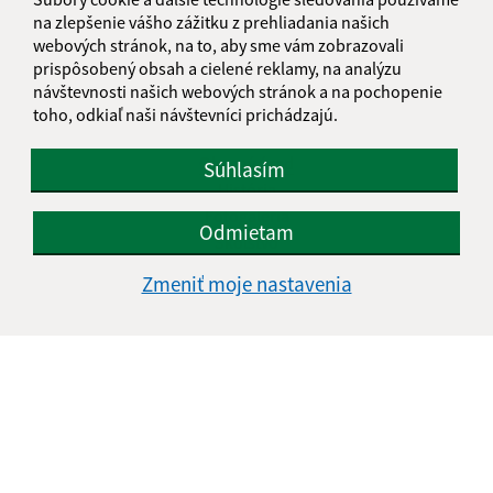
na zlepšenie vášho zážitku z prehliadania našich
Vytlačiť aktuálnu stránku
webových stránok, na to, aby sme vám zobrazovali
Mapa stránok
prispôsobený obsah a cielené reklamy, na analýzu
Cookies
návštevnosti našich webových stránok a na pochopenie
toho, odkiaľ naši návštevníci prichádzajú.
Rýchle odkazy:
Obecný úrad
Súhlasím
História
Fotogaléria
Odmietam
Školstvo
Zmeniť moje nastavenia
Aktualizované:
03.08.2026 12:16 hod.
RSS
Správca obsahu:
Správca obsahu je Obec Obec Soľ.
Vytvorené v súlade s
Jednotným dizajn manuálom