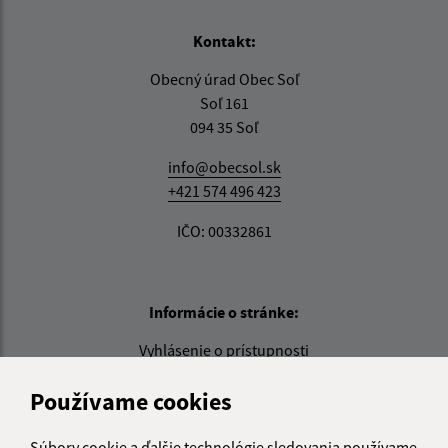
Kontakt:
Obecný úrad Obec Soľ
Soľ 161
094 35 Soľ
info@obecsol.sk
+421 574 496 423
IČO: 00332861
Informácie o stránke:
Vyhlásenie o prístupnosti
Autorské práva
Používame cookies
Ochrana osobných údajov
Navigácia:
Súbory cookie a ďalšie technológie sledovania používame