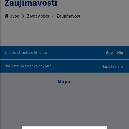
Zaujímavosti
Úvod
Život v obci
Zaujímavosti
Je táto stránka užitočná?
Áno
Nie
Boli tieto 
Boli 
Našli ste na stránke chybu?
Napíšte nám
Mapa: