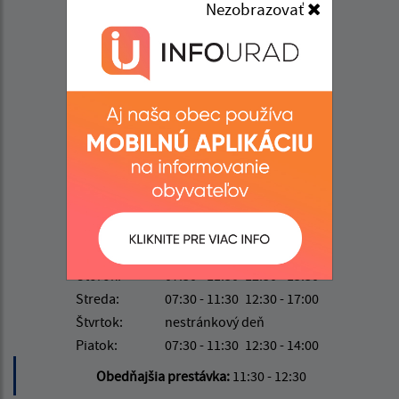
Nezobrazovať
Úradné hodiny:
Deň
Čas doobeda
Čas poobede
Pondelok:
07:30 - 11:30
12:30 - 15:30
Utorok:
07:30 - 11:30
12:30 - 15:30
Streda:
07:30 - 11:30
12:30 - 17:00
Štvrtok:
nestránkový deň
Piatok:
07:30 - 11:30
12:30 - 14:00
Obedňajšia prestávka:
11:30 - 12:30