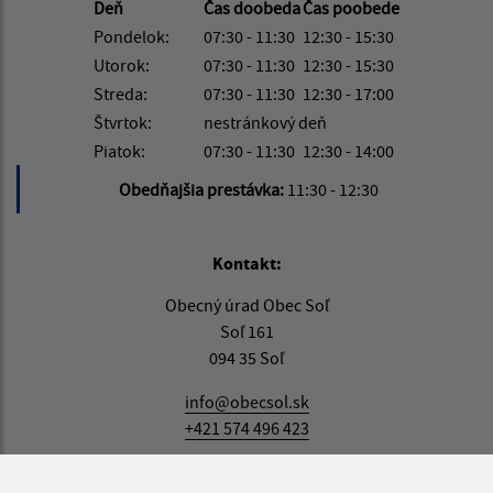
Deň
Čas doobeda
Čas poobede
Pondelok:
07:30 - 11:30
12:30 - 15:30
Utorok:
07:30 - 11:30
12:30 - 15:30
Streda:
07:30 - 11:30
12:30 - 17:00
Štvrtok:
nestránkový deň
Piatok:
07:30 - 11:30
12:30 - 14:00
Obedňajšia prestávka:
11:30 - 12:30
Kontakt:
Obecný úrad Obec Soľ
Soľ 161
094 35 Soľ
info@obecsol.sk
+421 574 496 423
IČO: 00332861