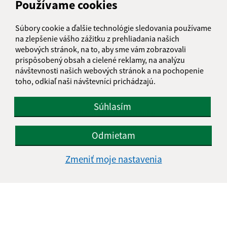
Používame cookies
Súbory cookie a ďalšie technológie sledovania používame
Informácie o stránke:
na zlepšenie vášho zážitku z prehliadania našich
webových stránok, na to, aby sme vám zobrazovali
Vyhlásenie o prístupnosti
prispôsobený obsah a cielené reklamy, na analýzu
Autorské práva
návštevnosti našich webových stránok a na pochopenie
Ochrana osobných údajov
toho, odkiaľ naši návštevníci prichádzajú.
Navigácia:
Súhlasím
Vytlačiť aktuálnu stránku
Mapa stránok
Odmietam
Cookies
Rýchle odkazy:
Zmeniť moje nastavenia
Obecný úrad
História
Fotogaléria
Školstvo