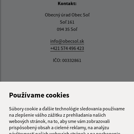
Kontakt:
Obecný úrad Obec Soľ
Soľ 161
094 35 Soľ
info@obecsol.sk
+421 574 496 423
IČO: 00332861
Informácie o stránke:
Používame cookies
Vyhlásenie o prístupnosti
Autorské práva
Súbory cookie a ďalšie technológie sledovania používame
Ochrana osobných údajov
na zlepšenie vášho zážitku z prehliadania našich
webových stránok, na to, aby sme vám zobrazovali
Navigácia:
prispôsobený obsah a cielené reklamy, na analýzu
Vytlačiť aktuálnu stránku
návštevnosti našich webových stránok a na pochopenie