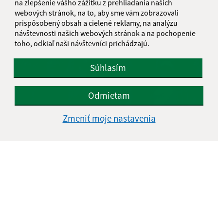
na zlepšenie vášho zážitku z prehliadania našich
webových stránok, na to, aby sme vám zobrazovali
prispôsobený obsah a cielené reklamy, na analýzu
návštevnosti našich webových stránok a na pochopenie
toho, odkiaľ naši návštevníci prichádzajú.
Súhlasím
Odmietam
Zmeniť moje nastavenia
Túra – Dargovský priesmyk
1
2
>
Je táto stránka užitočná?
Áno
Nie