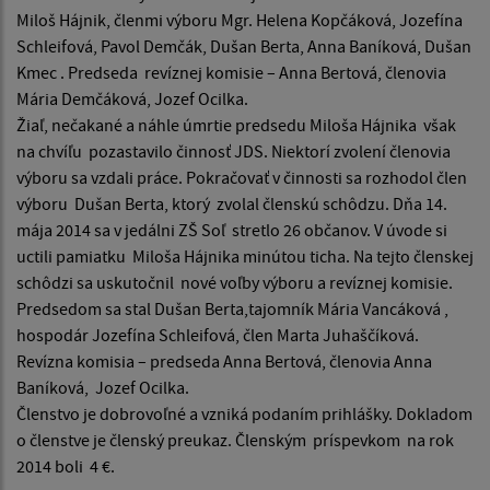
Miloš Hájnik, členmi výboru Mgr. Helena Kopčáková, Jozefína
Schleifová, Pavol Demčák, Dušan Berta, Anna Baníková, Dušan
Kmec . Predseda revíznej komisie – Anna Bertová, členovia
Mária Demčáková, Jozef Ocilka.
Žiaľ, nečakané a náhle úmrtie predsedu Miloša Hájnika však
na chvíľu pozastavilo činnosť JDS. Niektorí zvolení členovia
výboru sa vzdali práce. Pokračovať v činnosti sa rozhodol člen
výboru Dušan Berta, ktorý zvolal členskú schôdzu. Dňa 14.
mája 2014 sa v jedálni ZŠ Soľ stretlo 26 občanov. V úvode si
uctili pamiatku Miloša Hájnika minútou ticha. Na tejto členskej
schôdzi sa uskutočnil nové voľby výboru a revíznej komisie.
Predsedom sa stal Dušan Berta,tajomník Mária Vancáková ,
hospodár Jozefína Schleifová, člen Marta Juhaščíková.
Revízna komisia – predseda Anna Bertová, členovia Anna
Baníková, Jozef Ocilka.
Členstvo je dobrovoľné a vzniká podaním prihlášky. Dokladom
o členstve je členský preukaz. Členským príspevkom na rok
2014 boli 4 €.