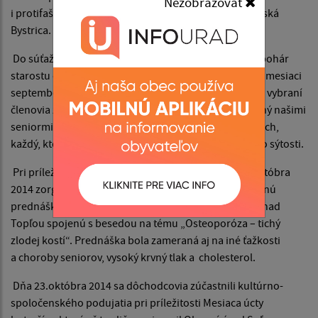
Nezobrazovať
i protifašistického odboja, ktorého centrom bola Banská
Bystrica.
Do súťaže varenia guľáša „Guľaš majster „o putovný pohár
starostu obce, ktorú organizoval Obecný úrad v Soli v mesiaci
september v rámci solianskeho jarmoku, sa zapojili aj vybraní
členovia základnej organizácie. Aj keď guľáš pripravený našimi
seniormi nezískal umiestnenie na popredných miestach,
každý, kto zavítal k stánku, si na guľáši pochutnával do sýtosti.
Pri príležitosti Svetového dňa osteoporózy dňa 20.októbra
2014 zorganizoval výbor základnej organizácie odbornú
prednášku Mgr. Márie Gešperovej z RÚVZ vo Vranove nad
Topľou spojenú s besedou na tému „Osteoporóza – tichý
zlodej kostí“. Prednáška bola zameraná aj na iné ťažkosti
a choroby seniorov, vysoký krvný tlak a cholesterol.
Dňa 23.októbra 2014 sa dôchodcovia zúčastnili kultúrno-
spoločenského podujatia pri príležitosti Mesiaca úcty