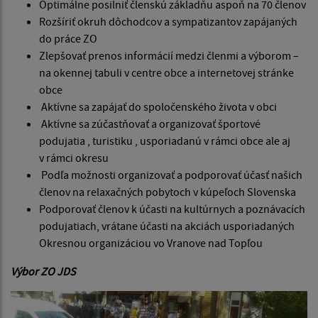
Optimálne posilniť členskú základňu aspoň na 70 členov
Rozšíriť okruh dôchodcov a sympatizantov zapájaných
do práce ZO
Zlepšovať prenos informácií medzi členmi a výborom –
na okennej tabuli v centre obce a internetovej stránke
obce
Aktívne sa zapájať do spoločenského života v obci
Aktívne sa zúčastňovať a organizovať športové
podujatia , turistiku , usporiadanú v rámci obce ale aj
v rámci okresu
Podľa možnosti organizovať a podporovať účasť našich
členov na relaxačných pobytoch v kúpeľoch Slovenska
Podporovať členov k účasti na kultúrnych a poznávacích
podujatiach, vrátane účasti na akciách usporiadaných
Okresnou organizáciou vo Vranove nad Topľou
Výbor ZO JDS