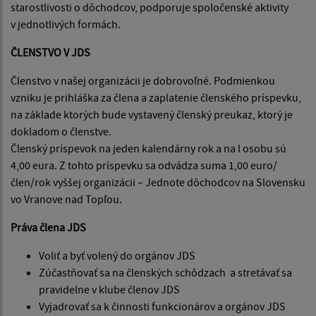
starostlivosti o dôchodcov, podporuje spoločenské aktivity
v jednotlivých formách.
ČLENSTVO V JDS
Členstvo v našej organizácii je dobrovoľné. Podmienkou
vzniku je prihláška za člena a zaplatenie členského príspevku,
na základe ktorých bude vystavený členský preukaz, ktorý je
dokladom o členstve.
Členský príspevok na jeden kalendárny rok a na l osobu sú
4,00 eura. Z tohto príspevku sa odvádza suma 1,00 euro/
člen/rok vyššej organizácii – Jednote dôchodcov na Slovensku
vo Vranove nad Topľou.
Práva člena JDS
Voliť a byť volený do orgánov JDS
Zúčastňovať sa na členských schôdzach a stretávať sa
pravidelne v klube členov JDS
Vyjadrovať sa k činnosti funkcionárov a orgánov JDS