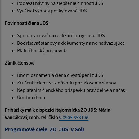
Podávať návrhy na zlepšenie činnosti JDS
Využívať výhody poskytované JDS
Povinnosti člena JDS
Spolupracovať na realizácii programu JDS
Dodržiavať stanovy a dokumenty na ne nadväzujúce
Platiť členský príspevok
Zánik členstva
Dňom oznámenia člena o vystúpení z JDS
Zrušenie členstva z dôvodu porušovania stanov
Neplatením členského príspevku pravidelne a načas
Úmrtím člena
Prihlášky má k dispozícii tajomníčka ZO JDS:
Mária
Vancáková, mob. tel. číslo
0905 653196
Programové ciele ZO JDS v Soli