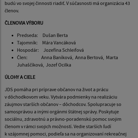
budú vo svojej činnosti riadiť. V súčasnosti má organizácia 43
členov.
ČLENOVIA VÝBORU
Predseda: Dušan Berta
Tajomník: Mára Vancáková
Hospodár: Jozefína Schleifová
Člen: Anna Baníková, Anna Bertová, Marta
Juhaščíková, Jozef Ocilka
ÚLOHY A CIELE
JDS pomáha pri príprave občanov na život a prácu
v dôchodkovom veku. Vytvára podmienky na realizáciu
záujmov starších občanov – dôchodcov. Spolupracuje so
samosprávou a inými orgánmi štátnej správy. Poskytuje
sociálnu, zdravotnú a právno-poradenskú pomoc svojim
členom v rámci svojich možností. Vedie starších ľudí
k vzájomnej pomoci, podieľa sa na organizovaní rekreačnej