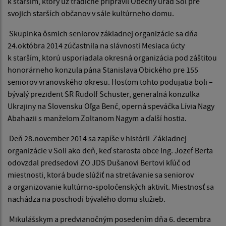
k starším, ktorý už tradične pripravil Obecný úrad Soľ pre
svojich starších občanov v sále kultúrneho domu.
Skupinka ôsmich seniorov základnej organizácie sa dňa
24.októbra 2014 zúčastnila na slávnosti Mesiaca úcty
k starším, ktorú usporiadala okresná organizácia pod záštitou
honorárneho konzula pána Stanislava Obického pre 155
seniorov vranovského okresu. Hosťom tohto podujatia boli –
bývalý prezident SR Rudolf Schuster, generalná konzulka
Ukrajiny na Slovensku Oľga Benč, operná speváčka Lívia Nagy
Abahazii s manželom Zoltanom Nagym a ďalší hostia.
Deň 28.november 2014 sa zapíše v histórii Základnej
organizácie v Soli ako deň, keď starosta obce Ing. Jozef Berta
odovzdal predsedovi ZO JDS Dušanovi Bertovi kľúč od
miestnosti, ktorá bude slúžiť na stretávanie sa seniorov
a organizovanie kultúrno-spoločenských aktivít. Miestnosť sa
nachádza na poschodí bývalého domu služieb.
Mikulášskym a predvianočným posedením dňa 6. decembra