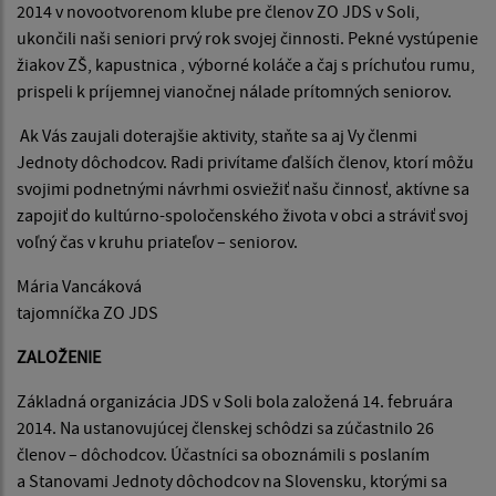
2014 v novootvorenom klube pre členov ZO JDS v Soli,
ukončili naši seniori prvý rok svojej činnosti. Pekné vystúpenie
žiakov ZŠ, kapustnica , výborné koláče a čaj s príchuťou rumu,
prispeli k príjemnej vianočnej nálade prítomných seniorov.
Ak Vás zaujali doterajšie aktivity, staňte sa aj Vy členmi
Jednoty dôchodcov. Radi privítame ďalších členov, ktorí môžu
svojimi podnetnými návrhmi osviežiť našu činnosť, aktívne sa
zapojiť do kultúrno-spoločenského života v obci a stráviť svoj
voľný čas v kruhu priateľov – seniorov.
Mária Vancáková
tajomníčka ZO JDS
ZALOŽENIE
Základná organizácia JDS v Soli bola založená 14. februára
2014. Na ustanovujúcej členskej schôdzi sa zúčastnilo 26
členov – dôchodcov. Účastníci sa oboznámili s poslaním
a Stanovami Jednoty dôchodcov na Slovensku, ktorými sa