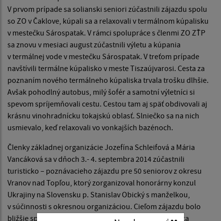
V prvom prípade sa solianski seniori zúčastnili zájazdu spolu
so ZO v Čaklove, kúpali sa a relaxovali v termálnom kúpalisku
v mestečku Sárospatak. V rámci spolupráce s členmi ZO ZŤP
sa znovu v mesiaci august zúčastnili výletu a kúpania
v termálnej vode v mestečku Sárospatak. V treťom prípade
navštívili termálne kúpalisko v meste Tiszaújvarosi. Cesta za
poznaním nového termálneho kúpaliska trvala trošku dlhšie.
Avšak pohodlný autobus, milý šofér a samotní výletníci si
spevom spríjemňovali cestu. Cestou tam aj späť obdivovali aj
krásnu vinohradnícku tokajskú oblasť. Slniečko sa na nich
usmievalo, keď relaxovali vo vonkajších bazénoch.
Členky základnej organizácie Jozefína Schleifová a Mária
Vancáková sa v dňoch 3.- 4. septembra 2014 zúčastnili
turisticko – poznávacieho zájazdu pre 50 seniorov z okresu
Vranov nad Topľou, ktorý zorganizoval honorárny konzul
Ukrajiny na Slovensku p. Stanislav Obický s manželkou,
v súčinnosti s okresnou organizáciou. Cieľom zájazdu bolo
bližšie spoznať bohatú históriu mesta Banská Štiavnica