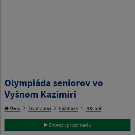
Olympiáda seniorov vo
Vyšnom Kazimíri
Úvod
Život v obci
Inštitúcie
JDS Soľ
Zobraziť prezentáciu