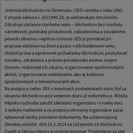
Jednota dôchodcov na Slovensku (JDS) vznikla v roku 1990.
V zmysle zákona č. 83/1990 Zb. je občianskym združením.
Združuje občanov staršieho veku – dôchodcov bez rozdielu
národnosti, politickej príslušnosti, náboženstva a sociálneho
pôvodu.Hlavnou náplňou činnosti JDS je pomáhať pri
príprave občanov na život a prácu v dôchodkovom veku,
chrániť práva a oprávnené požiadavky dôchodcov, poskytovať
sociálnu, zdravotnú a právno-poradenskú pomoc svojim
členom, realizovať ich záujmy, organizovanie spoločenských
aktivít, organizovanie vzdelávania, ako aj kultúrno-
spoločenských a telovýchovných akcií.
Na podporu cieľov JDS v miestnych podmienkach obce Soľ sa
skupina dôchodcov pod vedením dnes už nebohého p. Miloša
Hájnika rozhodla založiť základnú organizáciu i v našej obci.
S veľkým nadšením a za podpory okresnej organizácie začal
vybavovať všetky potrebné dokumenty. Na ustanovujúcej
členskej schôdzi dňa 15.2.2014 sa zúčastnilo 23 dôchodcov.
Zvolili si členov výboru a revíznej komisie. Predsedom sa stal