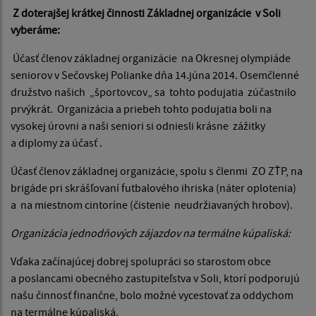
Z doterajšej krátkej činnosti Základnej organizácie v Soli
vyberáme:
Účasť členov základnej organizácie na Okresnej olympiáde
seniorov v Sečovskej Polianke dňa 14.júna 2014. Osemčlenné
družstvo našich „športovcov„ sa tohto podujatia zúčastnilo
prvýkrát. Organizácia a priebeh tohto podujatia boli na
vysokej úrovni a naši seniori si odniesli krásne zážitky
a diplomy za účasť .
Účasť členov základnej organizácie, spolu s členmi ZO ZŤP, na
brigáde pri skrášľovaní futbalového ihriska (náter oplotenia)
a na miestnom cintoríne (čistenie neudržiavaných hrobov).
Organizácia jednodňových zájazdov na termálne kúpaliská:
Vďaka začínajúcej dobrej spolupráci so starostom obce
a poslancami obecného zastupiteľstva v Soli, ktorí podporujú
našu činnosť finančne, bolo možné vycestovať za oddychom
na termálne kúpaliská.