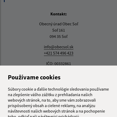
Kontakt:
Obecný úrad Obec Soľ
Soľ 161
094 35 Soľ
info@obecsol.sk
+421 574 496 423
IČO: 00332861
Používame cookies
Informácie o stránke:
Súbory cookie a ďalšie technológie sledovania používame
na zlepšenie vášho zážitku z prehliadania našich
Vyhlásenie o prístupnosti
webových stránok, na to, aby sme vám zobrazovali
Autorské práva
prispôsobený obsah a cielené reklamy, na analýzu
Ochrana osobných údajov
návštevnosti našich webových stránok a na pochopenie
toho, odkiaľ naši návštevníci prichádzajú.
Navigácia: