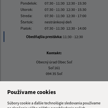
Pondelok:
07:30 - 11:30
12:30 - 15:30
Utorok:
07:30 - 11:30
12:30 - 15:30
Streda:
07:30 - 11:30
12:30 - 17:00
Štvrtok:
nestránkový deň
Piatok:
07:30 - 11:30
12:30 - 14:00
Obedňajšia prestávka:
11:30 - 12:30
Kontakt:
Obecný úrad Obec Soľ
Soľ 161
094 35 Soľ
info@obecsol.sk
+421 574 496 423
Používame cookies
IČO: 00332861
Súbory cookie a ďalšie technológie sledovania používame
na zlepšenie vášho zážitku z prehliadania našich