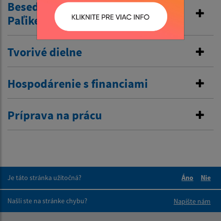
Beseda s knižným klubom
Paľikerav
Tvorivé dielne
Hospodárenie s financiami
Príprava na prácu
Je táto stránka užitočná?
Áno
Nie
Boli tieto 
Boli 
Našli ste na stránke chybu?
Napíšte nám