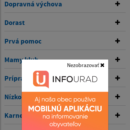
Dopravná výchova
Dorast
Prvá pomoc
Mamy klub
Nezobrazovať
Príprava na školské vyučovanie
Nízkoprahový klub
Karneval