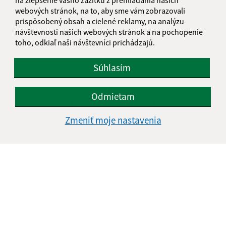
webových stránok, na to, aby sme vám zobrazovali
prispôsobený obsah a cielené reklamy, na analýzu
Informácie o stránke:
návštevnosti našich webových stránok a na pochopenie
Vyhlásenie o prístupnosti
toho, odkiaľ naši návštevníci prichádzajú.
Autorské práva
Ochrana osobných údajov
Súhlasím
Navigácia:
Odmietam
Vytlačiť aktuálnu stránku
Mapa stránok
Zmeniť moje nastavenia
Cookies
Rýchle odkazy:
Obecný úrad
História
Fotogaléria
Školstvo
Aktualizované: