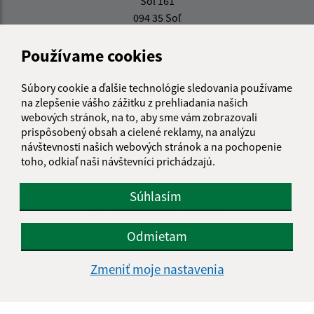
Soľ 161
094 35 Soľ
info@obecsol.sk
Používame cookies
+421 574 496 423
Súbory cookie a ďalšie technológie sledovania používame
IČO: 00332861
na zlepšenie vášho zážitku z prehliadania našich
webových stránok, na to, aby sme vám zobrazovali
prispôsobený obsah a cielené reklamy, na analýzu
návštevnosti našich webových stránok a na pochopenie
Informácie o stránke:
toho, odkiaľ naši návštevníci prichádzajú.
Vyhlásenie o prístupnosti
Autorské práva
Súhlasím
Ochrana osobných údajov
Navigácia:
Odmietam
Vytlačiť aktuálnu stránku
Zmeniť moje nastavenia
Mapa stránok
Cookies