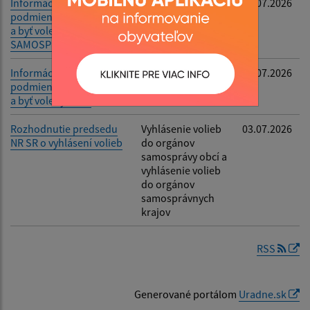
Informácie o
Informácia
06.07.2026
podmienkach práva voliť
a byť volený -
SAMOSPRÁVA
Informácie o
Informácie
06.07.2026
podmienkach práva voliť
a byť volený - VÚC
Rozhodnutie predsedu
Vyhlásenie volieb
03.07.2026
NR SR o vyhlásení volieb
do orgánov
samosprávy obcí a
vyhlásenie volieb
do orgánov
samosprávnych
krajov
RSS
Generované portálom
Uradne.sk