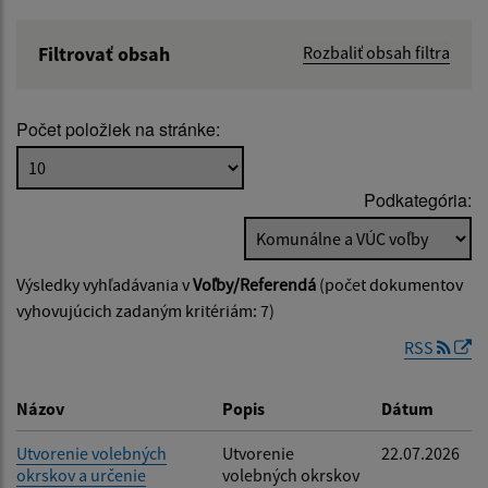
Filtrovať obsah
Rozbaliť obsah filtra
Názov:
Počet položiek na stránke:
Popis:
Podkategória:
Dátum zverejnenia od:
Výsledky vyhľadávania v
Voľby/Referendá
(počet dokumentov
Dátum zverejnenia do:
vyhovujúcich zadaným kritériám: 7)
RSS
Filtrovať
Reset
Názov
Popis
Dátum
Utvorenie volebných
Utvorenie
22.07.2026
okrskov a určenie
volebných okrskov