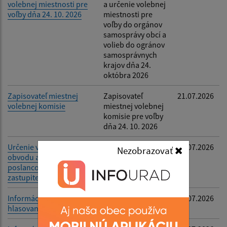
volebnej miestnosti pre
a určenie volebnej
voľby dňa 24. 10. 2026
miestnosti pre
voľby do orgánov
samosprávy obcí a
volieb do ogránov
samosprávnych
krajov dňa 24.
októbra 2026
Zapisovateľ miestnej
Zapisovateľ
21.07.2026
volebnej komisie
miestnej volebnej
komisie pre voľby
dňa 24. 10. 2026
Určenie volebného
Informácia o
15.07.2026
Nezobrazovať
obvodu a počtu
volebnom obvode
poslancov obecného
a počte poslancov
zastupiteľstva
OZ
Informácia o spôsobe
-
06.07.2026
hlasovania