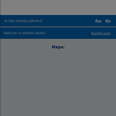
Je táto stránka užitočná?
Áno
Nie
Boli tieto 
Boli 
Našli ste na stránke chybu?
Napíšte nám
Mapa: