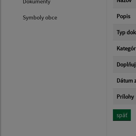
Názov
Dokumenty
Popis
Symboly obce
Typ do
Kategór
Doplňuj
Dátum z
Prílohy
späť