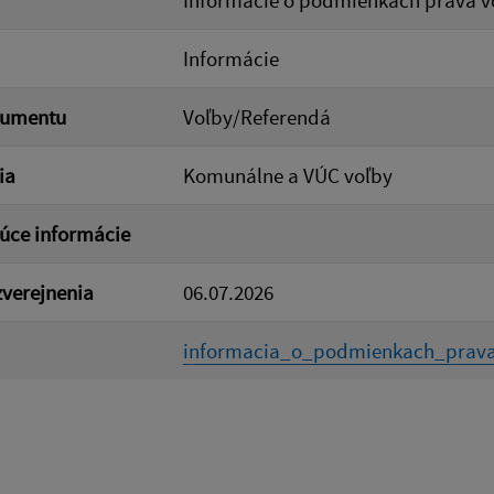
Informácie o podmienkach práva vol
Informácie
kumentu
Voľby/Referendá
ia
Komunálne a VÚC voľby
úce informácie
verejnenia
06.07.2026
informacia_o_podmienkach_prava_