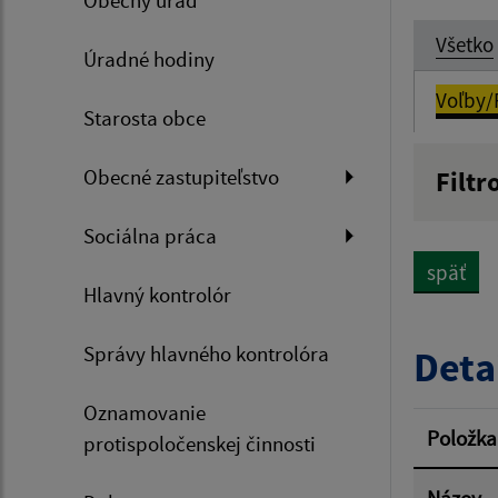
Obecný úrad
Všetko
Úradné hodiny
Voľby/
Starosta obce
Obecné zastupiteľstvo
Filtr
Názov
Sociálna práca
späť
Hlavný kontrolór
Dátum 
Správy hlavného kontrolóra
Deta
Oznamovanie
Filtr
Položka
protispoločenskej činnosti