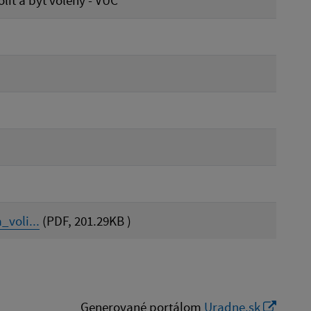
iť a byť volený - VÚC
voli...
(PDF, 201.29KB )
Generované portálom
Uradne.sk