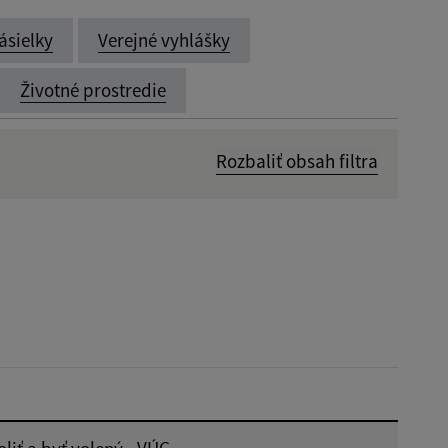
ásielky
Verejné vyhlášky
Životné prostredie
Rozbaliť obsah filtra
Dátum zverejnenia od:
Reset