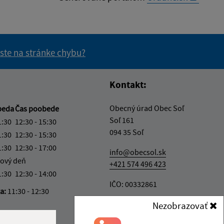
 ste na stránke chybu?
vás užitočné?
e pre vás užitočné?
Kontakt:
Obecný úrad Obec Soľ
beda
Čas poobede
Soľ 161
1:30
12:30 - 15:30
094 35 Soľ
1:30
12:30 - 15:30
1:30
12:30 - 17:00
info@obecsol.sk
ový deň
+421 574 496 423
1:30
12:30 - 14:00
IČO: 00332861
ka:
11:30 - 12:30
Nezobrazovať