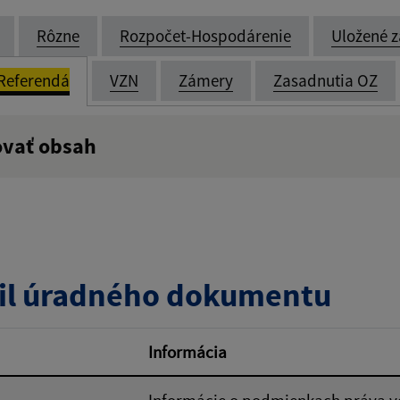
Rôzne
Rozpočet-Hospodárenie
Uložené z
Referendá
VZN
Zámery
Zasadnutia OZ
ovať obsah
:
Popis:
zverejnenia do:
il úradného dokumentu
ovať
Informácia