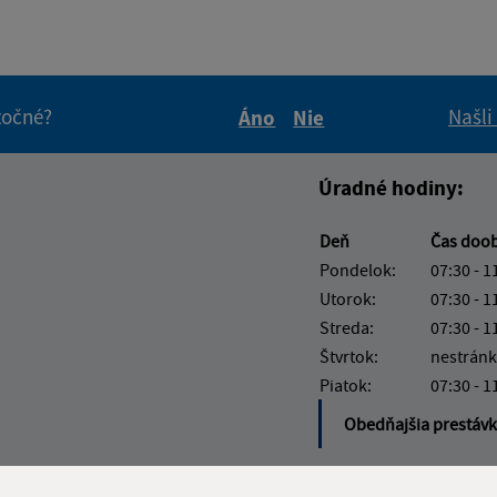
itočné?
Našli
Áno
Nie
Boli tieto informácie pre 
Boli tieto informáci
Úradné hodiny:
Deň
Čas doo
Pondelok:
07:30 - 1
Utorok:
07:30 - 1
Streda:
07:30 - 1
Štvrtok:
nestránk
Piatok:
07:30 - 1
Obedňajšia prestáv