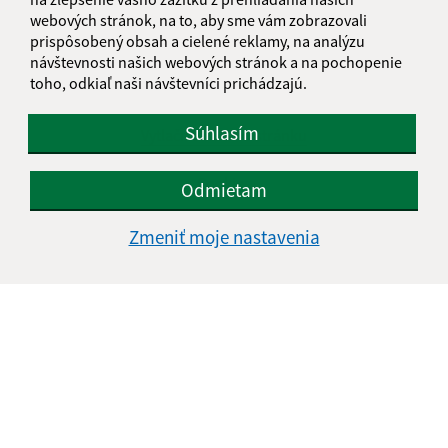
Vyhlásenie o prístupnosti
webových stránok, na to, aby sme vám zobrazovali
Autorské práva
prispôsobený obsah a cielené reklamy, na analýzu
Ochrana osobných údajov
návštevnosti našich webových stránok a na pochopenie
toho, odkiaľ naši návštevníci prichádzajú.
Navigácia:
Súhlasím
Vytlačiť aktuálnu stránku
Mapa stránok
Cookies
Odmietam
Rýchle odkazy:
Zmeniť moje nastavenia
Obecný úrad
História
Fotogaléria
Školstvo
Aktualizované:
03.08.2026 12:16 hod.
RSS