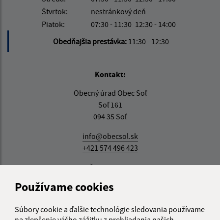
Štvrtok:
nestránkový deň
Piatok:
07:30 - 11:30
12:30 - 14:00
Obedňajšia prestávka:
11:30 - 12:30
Kontakt:
Obecný úrad Obec Soľ
Soľ 161
094 35 Soľ
info@obecsol.sk
+421 574 496 423
IČO: 00332861
Používame cookies
Informácie o stránke:
Súbory cookie a ďalšie technológie sledovania používame
na zlepšenie vášho zážitku z prehliadania našich